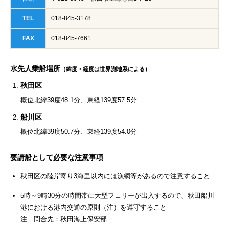
TEL
018-845-3178
FAX
018-845-7661
水先人乗船場所
（緯度・経度は世界測地系による）
秋田区
概位北緯39度48.1分、東経139度57.5分
船川区
概位北緯39度50.7分、東経139度54.0分
要請船として必要な注意事項
秋田区の陸岸寄り3海里以内には漁網等があるので注意すること
5時～9時30分の時間帯に大型フェリーが出入するので、秋田船川
港における港内交通の原則（注）を遵守すること
注 問合先：秋田海上保安部