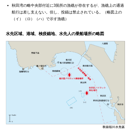
秋田湾の略中央部付近に3箇所の漁礁が存在するが、漁礁上の通過
航行は差し支えない。但し、投錨は禁止されている。（略図上の
（イ）（ロ）（ハ）で示す漁礁）
水先区域、港域、検疫錨地、水先人の乗船場所の略図