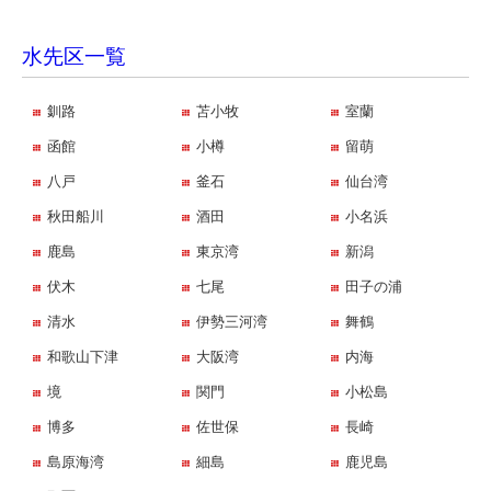
水先区一覧
釧路
苫小牧
室蘭
函館
小樽
留萌
八戸
釜石
仙台湾
秋田船川
酒田
小名浜
鹿島
東京湾
新潟
伏木
七尾
田子の浦
清水
伊勢三河湾
舞鶴
和歌山下津
大阪湾
内海
境
関門
小松島
博多
佐世保
長崎
島原海湾
細島
鹿児島